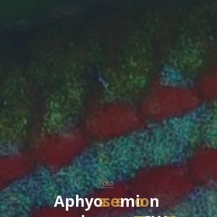
Foto
A
p
h
y
o
s
e
m
i
o
n