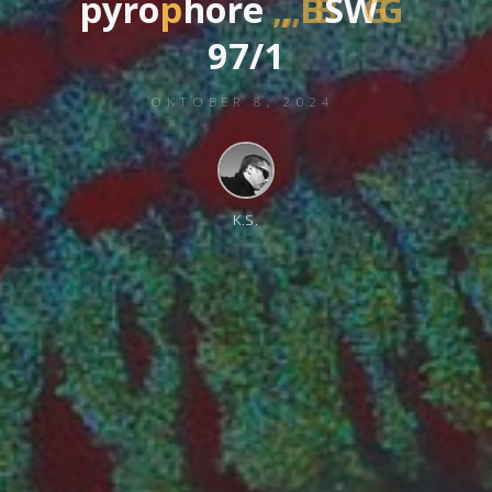
p
y
r
o
p
h
o
r
e
„
B
S
W
G
9
7
/
1
OKTOBER 8, 2024
K.S.