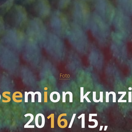
Foto
o
s
e
m
i
o
n
k
u
n
z
2
0
1
6
/
1
5
„