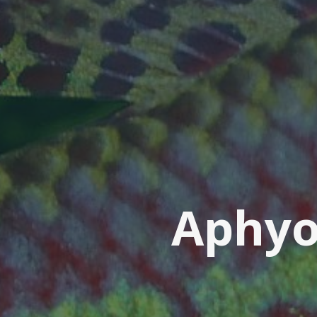
A
p
h
y