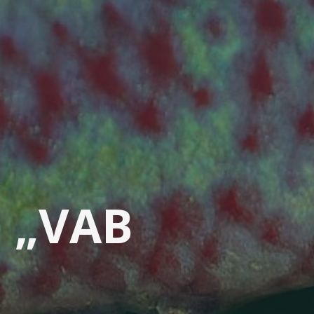
i
„
V
A
B