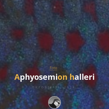
Foto
A
p
h
y
y
o
s
e
m
i
o
n
h
a
l
l
e
r
r
i
OKTOBER 31, 2024