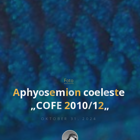
Foto
A
p
h
y
y
o
s
e
m
m
i
o
o
n
c
o
e
e
l
e
s
s
t
e
„
C
O
F
E
2
0
1
1
0
/
1
2
„
OKTOBER 31, 2024